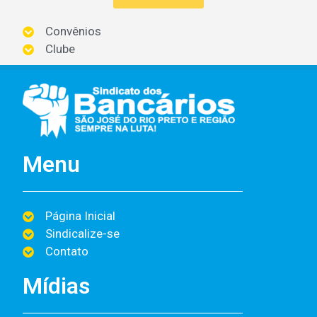
Convênios
Clube
Menu
Página Inicial
Sindicalize-se
Contato
Mídias