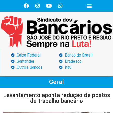
Caixa Federal
Banco do Brasil
Santander
Bradesco
Outros Bancos
Itaú
Geral
Levantamento aponta redução de postos
de trabalho bancário