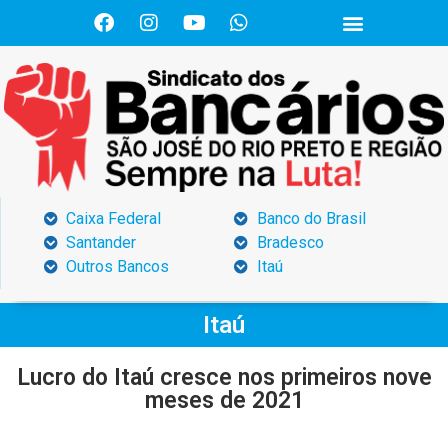
Caixa Federal
Banco do Brasil
Santander
Bradesco
Outros Bancos
Itaú
Itaú
Lucro do Itaú cresce nos primeiros nove
meses de 2021