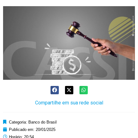
Compartilhe em sua rede social
Categoria:
Banco do Brasil
Publicado em:
20/01/2025
Horário:
20:54