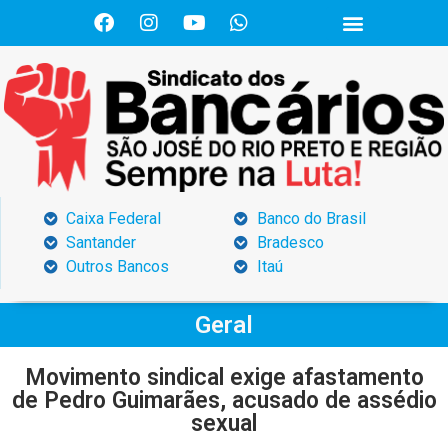
Caixa Federal
Banco do Brasil
Santander
Bradesco
Outros Bancos
Itaú
Geral
Movimento sindical exige afastamento
de Pedro Guimarães, acusado de assédio
sexual