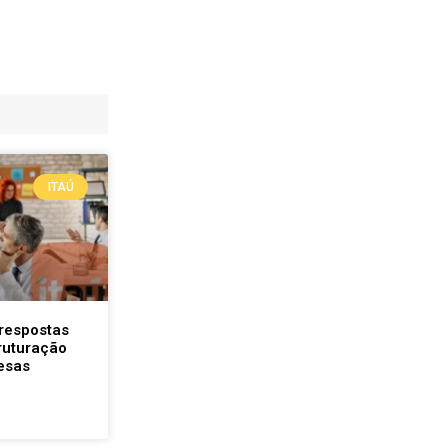
ITAÚ
respostas
truturação
esas