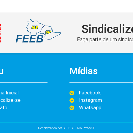
Sindicaliz
Faça parte de um sindica
u
Mídias
a Inicial
Facebook
icalize-se
Instagram
ato
Whatsapp
Desenvolvido por SEEB S.J. Rio Preto/SP