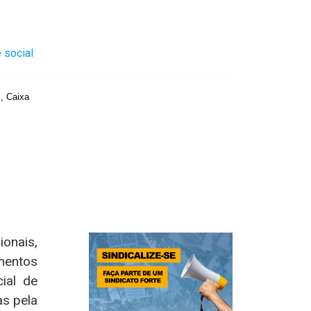
 social
l
,
Caixa
onais,
mentos
ial de
as pela