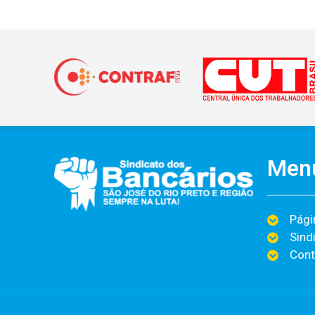
Men
Págin
Sind
Cont