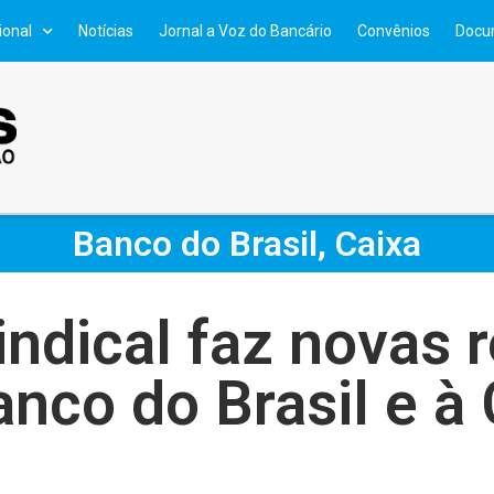
ional
Notícias
Jornal a Voz do Bancário
Convênios
Docu
Banco do Brasil
,
Caixa
ndical faz novas r
anco do Brasil e à 