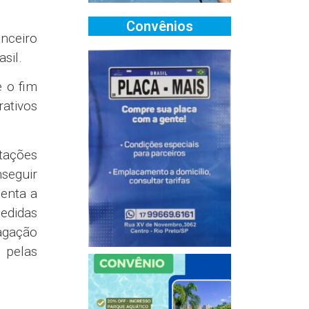
Convênios
nceiro
sil.
e o fim
rativos
tações
nseguir
senta a
edidas
pagação
s pelas