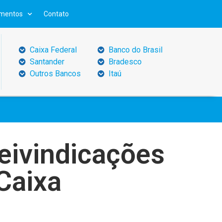
mentos
Contato
Caixa Federal
Banco do Brasil
Santander
Bradesco
Outros Bancos
Itaú
eivindicações
Caixa