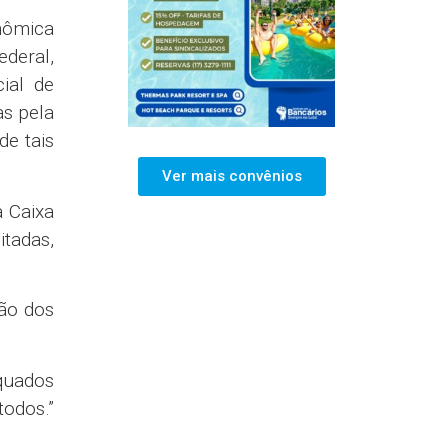
nômica
deral,
ial de
as pela
de tais
Ver mais convênios
a Caixa
tadas,
ção dos
quados
todos.”