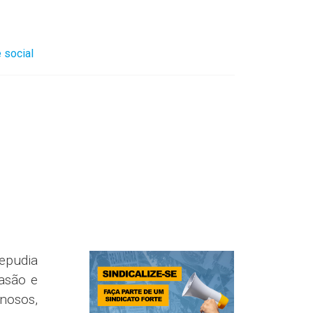
 social
repudia
asão e
nosos,