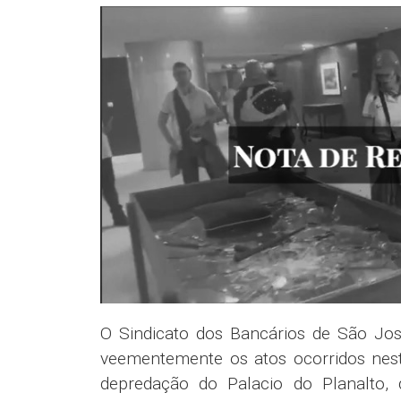
O Sindicato dos Bancários de São Jose
veementemente os atos ocorridos nest
depredação do Palacio do Planalto,