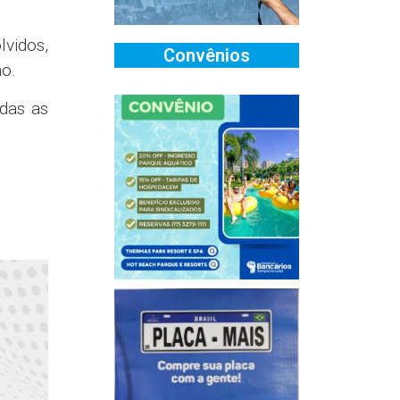
vidos,
Convênios
mo.
das as