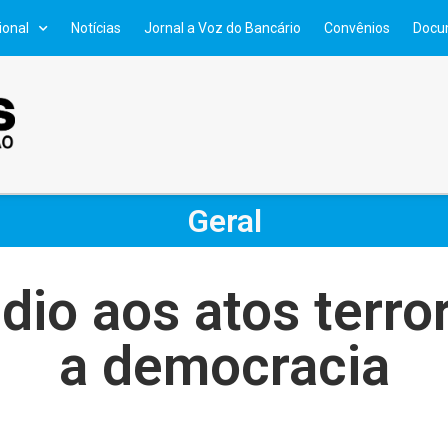
ional
Notícias
Jornal a Voz do Bancário
Convênios
Docu
Geral
dio aos atos terror
a democracia