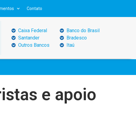
mentos
Contato
Caixa Federal
Banco do Brasil
Santander
Bradesco
Outros Bancos
Itaú
istas e apoio