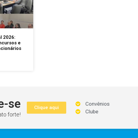
l 2026:
ncursos e
ncionários
e-se
Convênios
Clique aqui
Clube
to forte!