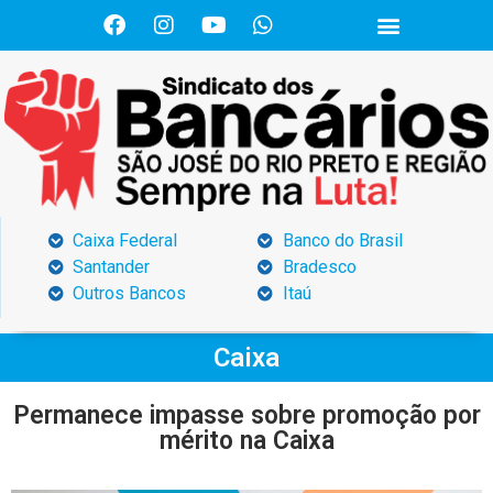
Caixa Federal
Banco do Brasil
Santander
Bradesco
Outros Bancos
Itaú
Caixa
Permanece impasse sobre promoção por
mérito na Caixa