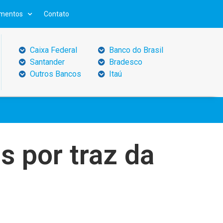
mentos
Contato
Caixa Federal
Banco do Brasil
Santander
Bradesco
Outros Bancos
Itaú
s por traz da