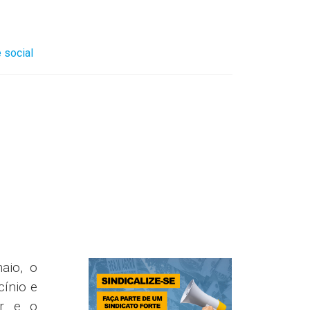
 social
aio, o
cínio e
ar e o