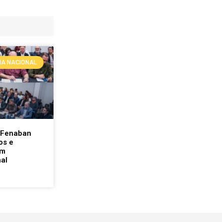
A NACIONAL
 Fenaban
os e
am
al