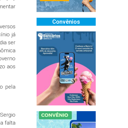
mentar
Convênios
iversos
ínio já
dia ser
nômica
governo
ízo aos
o pela
Sergio
a falta