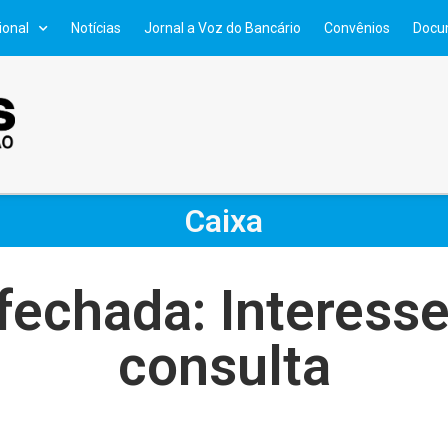
ional
Notícias
Jornal a Voz do Bancário
Convênios
Docu
Caixa
fechada: Interesse
consulta