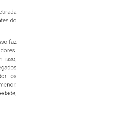
etirada
ntes do
sso faz
adores.
 isso,
egados
or, os
 menor,
iedade,