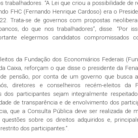
abalhadores. “A Lei que criou a possibilidade de r
uando FHC (Fernando Henrique Cardoso) era o Presid
022. Trata-se de governos com propostas neoliberai
ncos, do que nos trabalhadores”, disse. “Por iss
ortante elegermos candidatos compromissados 
eleitos da Fundação dos Economiários Federais (Fun
a Caixa, reforçam o que disse o presidente da Fen
 de pensão, por conta de um governo que busca a
ós, diretores e conselheiros recém-eleitos da F
s dos participantes sejam integralmente respeitado
dade de transparência e de envolvimento dos partic
a, que a Consulta Pública deve ser realizada de m
 questões sobre os direitos adquiridos e, principa
estrito dos participantes.”.