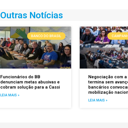
Outras Notícias
BANCO DO BRASIL
CAMPANH
Funcionários do BB
Negociação com a
denunciam metas abusivas e
termina sem avanç
cobram solução para a Cassi
bancários convoc
mobilização nacion
LEIA MAIS »
LEIA MAIS »