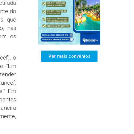
etirada
ente do
s, que
o, nas
com os
Ver mais convênios
cef), o
ae. “Em
tender
uncef,
s.” Em
ipantes
aneira
lmente,