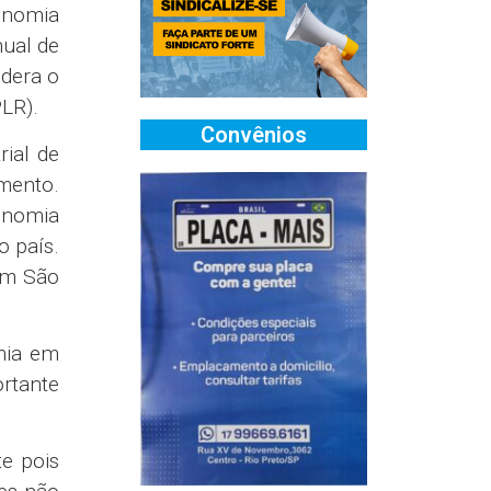
onomia
nual de
idera o
PLR).
Convênios
rial de
mento.
onomia
o país.
 em São
omia em
ortante
e pois