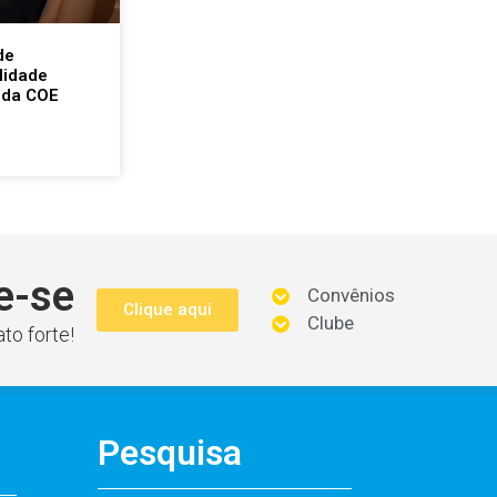
de
lidade
 da COE
e-se
Convênios
Clique aqui
Clube
to forte!
Pesquisa