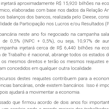
 injetará aproximadamente R$ 15,920 bilhões na ec
ômico, elaboradas com base nos dados da Relação A
os balanços dos bancos, realizada pelo Dieese, cons
talidade da Participação nos Lucros e/ou Resultados (
 bancária neste ano foi negociado na campanha sala
 de 0,5% (INPC + 0,5%), ou seja, 10,97% de au
ampanha injetará cerca de R$ 6,440 bilhões na ec
a de Trabalho é nacional, abrange todos os estados d
êm os mesmos direitos e terão os mesmos reajustes
ram concedidos em qualquer outra localidade.
 recursos destes reajustes contribuem para a econ
cias bancárias, onde existem bancários. Isso é imp
pois ajudará a movimentar a economia.
ssado que firmou acordo de dois anos foi important