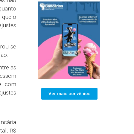
es não
 quanto
é que o
ajustes
trou-se
ção.
ntre as
vessem
te com
justes
Ver mais convênios
ncária
tal, R$