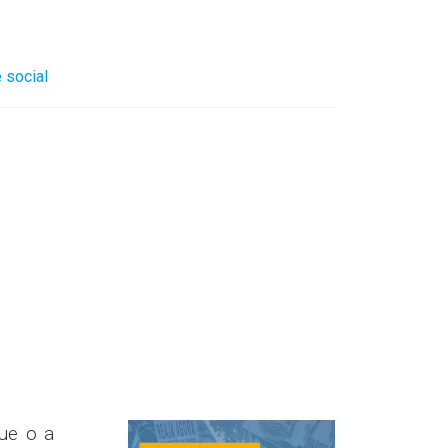
 social
que o a