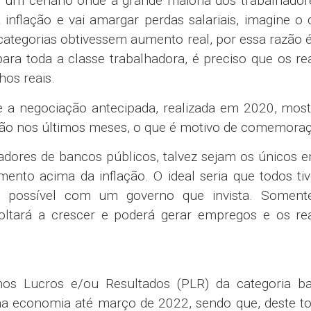
m um cenário onde a grande maioria dos trabalhador
inflação e vai amargar perdas salariais, imagine o
 categorias obtivessem aumento real, por essa razão 
para toda a classe trabalhadora, é preciso que os re
hos reais.
ue a negociação antecipada, realizada em 2020, mos
flação nos últimos meses, o que é motivo de comemora
dores de bancos públicos, talvez sejam os únicos e
ento acima da inflação. O ideal seria que todos ti
é possível com um governo que invista. Somen
ltará a crescer e poderá gerar empregos e os rea
nos Lucros e/ou Resultados (PLR) da categoria ba
 na economia até março de 2022, sendo que, deste to