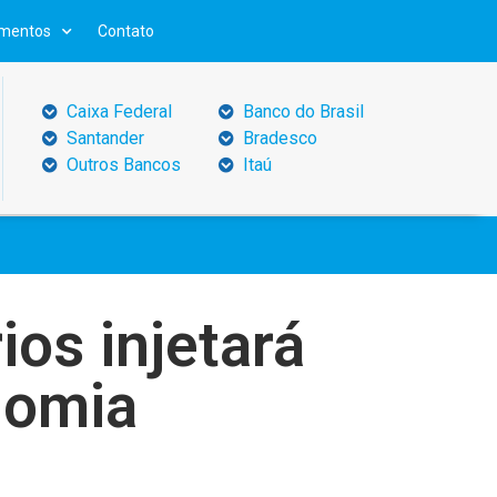
mentos
Contato
Caixa Federal
Banco do Brasil
Santander
Bradesco
Outros Bancos
Itaú
ios injetará
nomia