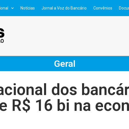
ional
Notícias
Jornal a Voz do Bancário
Convênios
Docu
Geral
cional dos bancár
e R$ 16 bi na eco