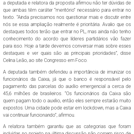
a deputada e relatora da proposta afirmou não ter dúvidas de
que ambas têm caráter “meritório” necessário para entrar no
texto. “Ainda precisamos nos questionar mais e discutir entre
nós se essa ampliação realmente é prioritária. Avalio que os
destaques todos terão que entrar no PL, mas ainda não tenho
conhecimento do acordo que líderes partidários vão fazer
para isso. Hoje a tarde devemos conversar mais sobre esses
destaques e ver quais são as principais prioridades”, disse
Celina Leão, ao site Congresso em Foco.
A deputada também defendeu a importância de imunizar os
funcionários da Caixa, já que o banco é responsável pelo
pagamento das parcelas do auxílio emergencial a cerca de
45,6 milhões de brasileiros. “Os funcionários da Caixa são
quem pagam todo o auxílio, então eles sempre estarão muito
expostos. Uma cidade pode estar em lockdown, mas a Caixa
vai continuar funcionando”, afirmou.
A relatora também garantiu que as categorias que foram
incluídas no projeto na última discussão não correm risco de