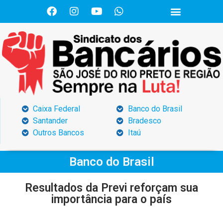
Caixa Federal
Banco do Brasil
Santander
Bradesco
Outros Bancos
Itaú
Banco do Brasil
Resultados da Previ reforçam sua
importância para o país