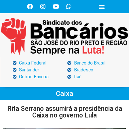
Caixa Federal
Banco do Brasil
Santander
Bradesco
Outros Bancos
Itaú
Caixa
Rita Serrano assumirá a presidência da
Caixa no governo Lula