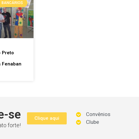
BANCÁRIOS
m
 Preto
a Fenaban
e-se
Convênios
Clique aqui
Clube
to forte!