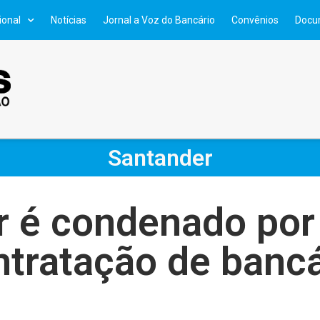
ional
Notícias
Jornal a Voz do Bancário
Convênios
Docu
Santander
 é condenado por
ntratação de bancá