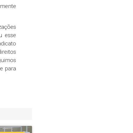
amente
izações
u esse
dicato
ireitos
guimos
ve para