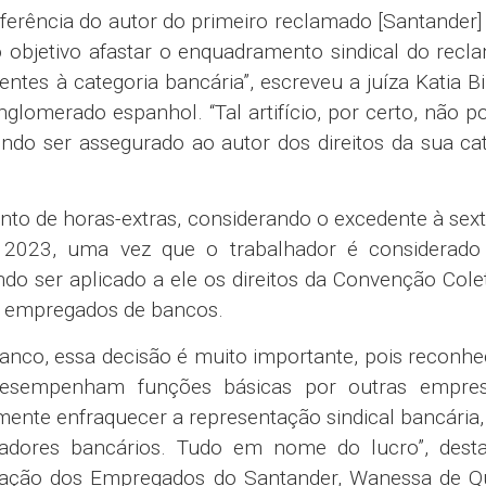
sferência do autor do primeiro reclamado [Santander]
 objetivo afastar o enquadramento sindical do recl
rentes à categoria bancária”, escreveu a juíza Katia Bi
glomerado espanhol. “Tal artifício, por certo, não p
endo ser assegurado ao autor dos direitos da sua ca
to de horas-extras, considerando o excedente à sex
il 2023, uma vez que o trabalhador é considerad
ndo ser aplicado a ele os direitos da Convenção Cole
os empregados de bancos.
banco, essa decisão é muito importante, pois reconh
desempenham funções básicas por outras empre
ente enfraquecer a representação sindical bancária, 
alhadores bancários. Tudo em nome do lucro”, dest
ação dos Empregados do Santander, Wanessa de Qu