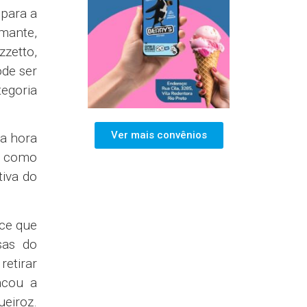
 para a
amante,
zzetto,
ode ser
tegoria
Ver mais convênios
ta hora
o como
tiva do
ece que
sas do
retirar
acou a
eiroz.