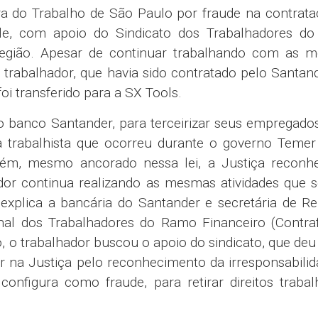
a do Trabalho de São Paulo por fraude na contrata
e, com apoio do Sindicato dos Trabalhadores d
Região. Apesar de continuar trabalhando com as 
 trabalhador, que havia sido contratado pelo Santa
i transferido para a SX Tools.
o banco Santander, para terceirizar seus empregado
 trabalhista que ocorreu durante o governo Temer
 Porém, mesmo ancorado nessa lei, a Justiça recon
lhador continua realizando as mesmas atividades que
 explica a bancária do Santander e secretária de R
nal dos Trabalhadores do Ramo Financeiro (Contraf
o, o trabalhador buscou o apoio do sindicato, que deu
ar na Justiça pelo reconhecimento da irresponsabili
nfigura como fraude, para retirar direitos trabalh