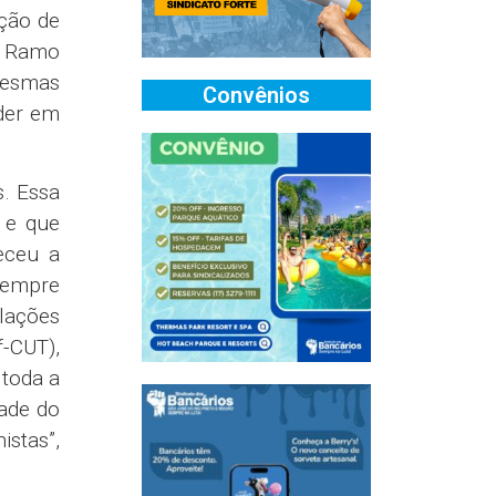
ção de
o Ramo
mesmas
Convênios
nder em
s. Essa
 e que
heceu a
 sempre
elações
-CUT),
 toda a
dade do
istas”,