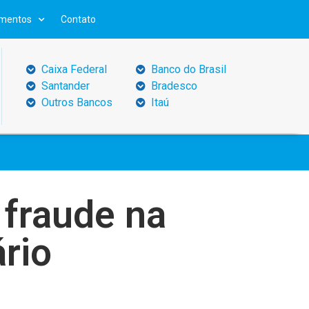
mentos
Contato
Caixa Federal
Banco do Brasil
Santander
Bradesco
Outros Bancos
Itaú
 fraude na
rio