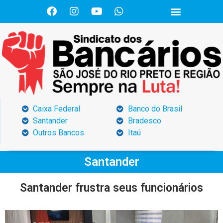
Caixa Federal
Banco do Brasil
Santander
Bradesco
Outros Bancos
Itaú
Santander
Santander frustra seus funcionários