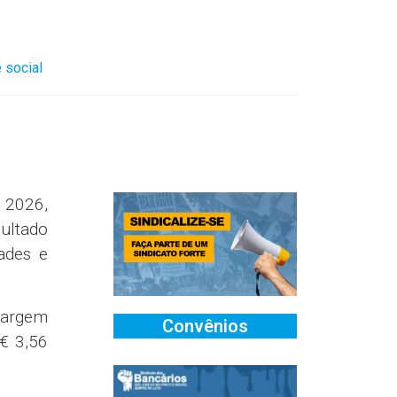
 social
e 2026,
ultado
ades e
 margem
Convênios
€ 3,56