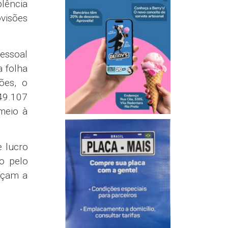
plência
ovisões
essoal
a folha
ões, o
49.107
meio à
e lucro
do pelo
rçam a