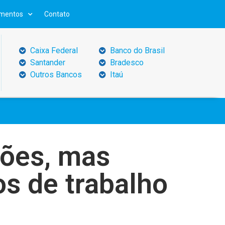
mentos
Contato
Caixa Federal
Banco do Brasil
Santander
Bradesco
Outros Bancos
Itaú
hões, mas
os de trabalho