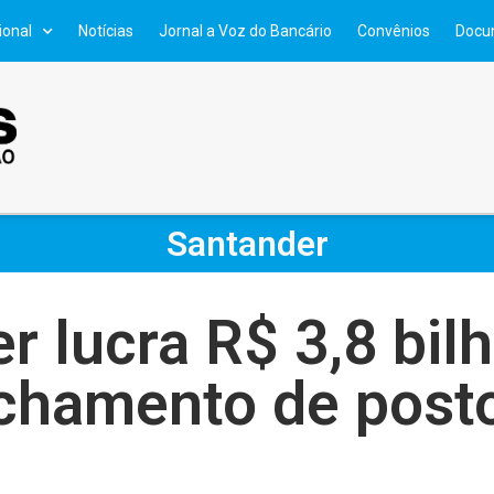
ional
Notícias
Jornal a Voz do Bancário
Convênios
Docu
Santander
r lucra R$ 3,8 bil
echamento de post