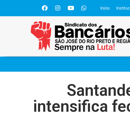
Início
Instituc
Santande
intensifica f