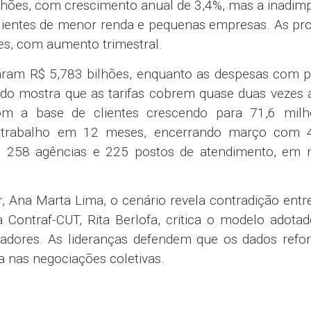
bilhões, com crescimento anual de 3,4%, mas a inadim
clientes de menor renda e pequenas empresas. As pr
es, com aumento trimestral.
maram R$ 5,783 bilhões, enquanto as despesas com p
ado mostra que as tarifas cobrem quase duas vezes 
 a base de clientes crescendo para 71,6 milh
e trabalho em 12 meses, encerrando março com 
258 agências e 225 postos de atendimento, em 
r,
Ana Marta Lima
, o cenário revela contradição entr
da
Contraf-CUT
,
Rita Berlofa
, critica o modelo adota
hadores. As lideranças defendem que os dados refo
a nas negociações coletivas.