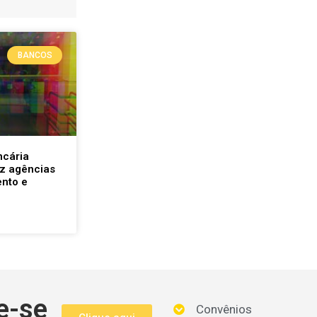
BANCOS
ncária
uz agências
nto e
e-se
Convênios