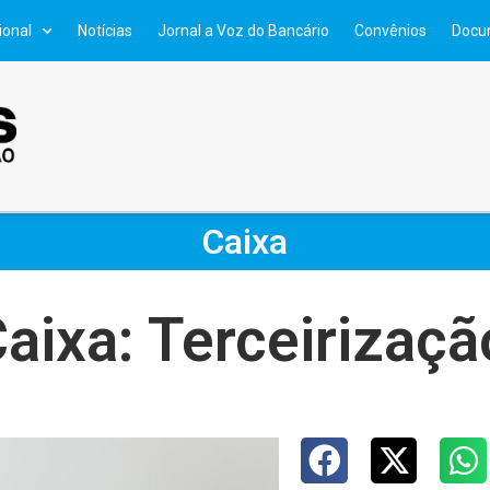
ional
Notícias
Jornal a Voz do Bancário
Convênios
Docu
Caixa
aixa: Terceirização