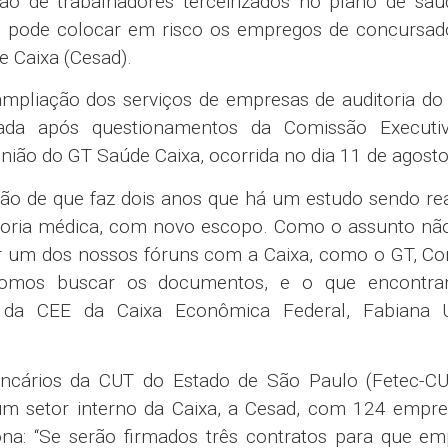
ão de trabalhadores terceirizados no plano de saú
 pode colocar em risco os empregos de concursad
 Caixa (Cesad).
ampliação dos serviços de empresas de auditoria d
sada após questionamentos da Comissão Executi
nião do GT Saúde Caixa, ocorrida no dia 11 de agosto
o de que faz dois anos que há um estudo sendo rea
itoria médica, com novo escopo. Como o assunto nã
er um dos nossos fóruns com a Caixa, como o GT, Co
fomos buscar os documentos, e o que encontr
a da CEE da Caixa Econômica Federal, Fabiana 
ncários da CUT do Estado de São Paulo (Fetec-CU
m setor interno da Caixa, a Cesad, com 124 empre
iona: “Se serão firmados três contratos para que e