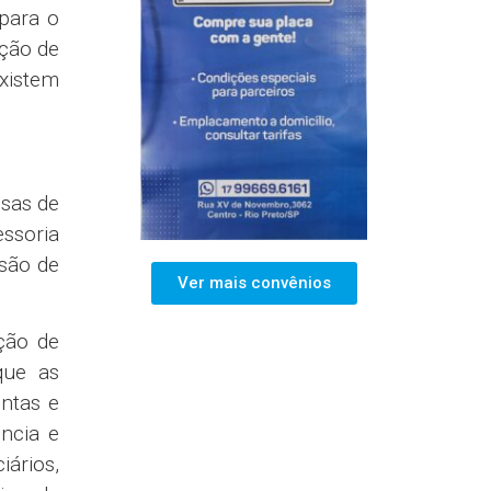
 para o
ação de
Existem
sas de
essoria
ssão de
Ver mais convênios
ção de
que as
ntas e
ncia e
iários,