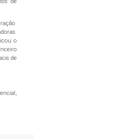
ios de
eração.
adoras.
licou o
nceiro
acis de
encial,