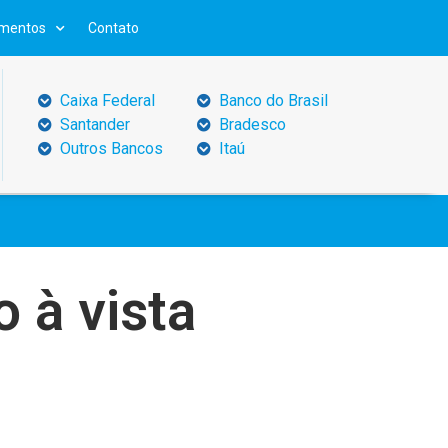
mentos
Contato
Caixa Federal
Banco do Brasil
Santander
Bradesco
Outros Bancos
Itaú
 à vista