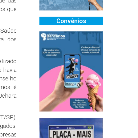
de das
os que
Convênios
o Saúde
va dos
.
lizado
o havia
nselho
amos é
Uehara
T/SP),
gados,
mpresas