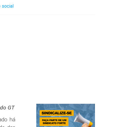
 social
 do GT
ado há