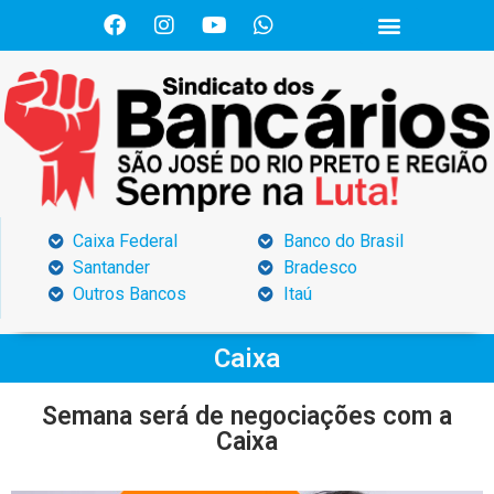
Caixa Federal
Banco do Brasil
Santander
Bradesco
Outros Bancos
Itaú
Caixa
Semana será de negociações com a
Caixa