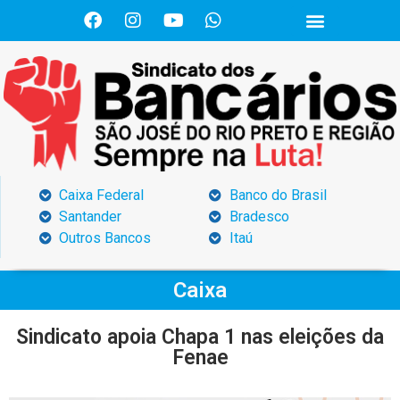
Caixa Federal
Banco do Brasil
Santander
Bradesco
Outros Bancos
Itaú
Caixa
Sindicato apoia Chapa 1 nas eleições da
Fenae