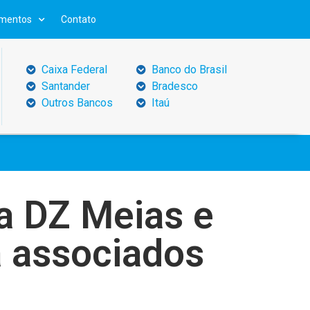
mentos
Contato
Caixa Federal
Banco do Brasil
Santander
Bradesco
Outros Bancos
Itaú
a DZ Meias e
a associados