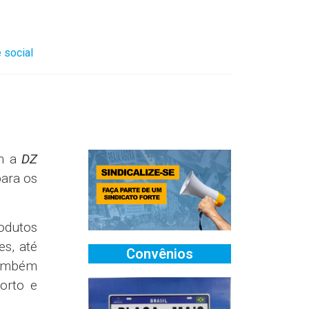
 social
om a
DZ
para os
rodutos
s, até
Convênios
também
orto e