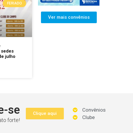
FERIADO
Ver mais convênios
e
 sedes
de julho
e-se
Convênios
Clique aqui
Clube
to forte!