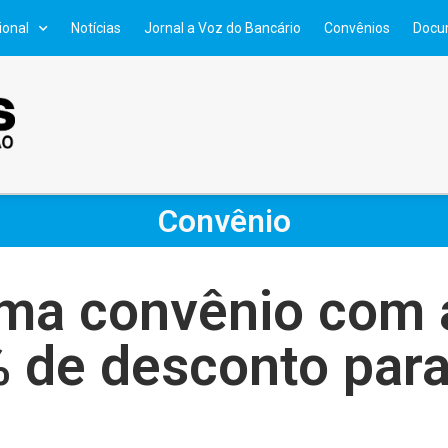
ional
Notícias
Jornal a Voz do Bancário
Convênios
Docu
Convênio
irma convênio com 
 de desconto par