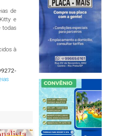
eias de
itty e
e todas
cidos à
99272-
eias