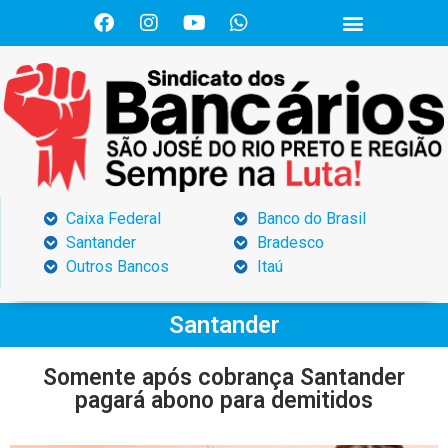
Caixa Federal
Banco do Brasil
Santander
Bradesco
Outros Bancos
Itaú
Santander
Somente após cobrança Santander
pagará abono para demitidos