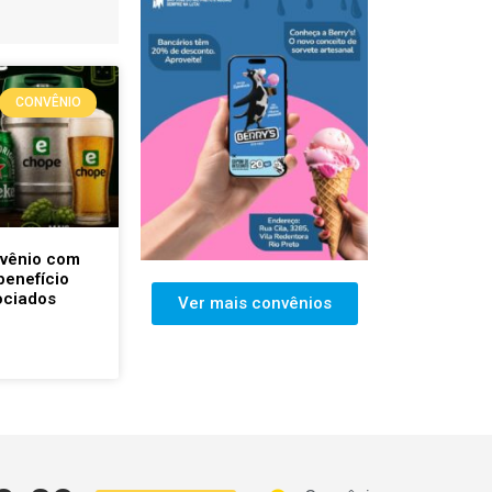
CONVÊNIO
nvênio com
benefício
ociados
Ver mais convênios