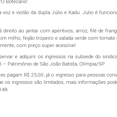
“O Botecário”.
voz e violão da dupla Júlio e Kadu. Julio é funcion
 direito ao jantar com aperitivos, arroz, filé de fra
om milho, feijão tropeiro e salada verde com tomate 
amente, com preço super acessível.
servar e adquirir os ingressos na subsede do sindi
15 – Patrimônio de São João Batista, Olímpia/SP.
es pagam R$ 25,00, já o ingresso para pessoas con
ue os ingressos são limitados, mais informações po
148.