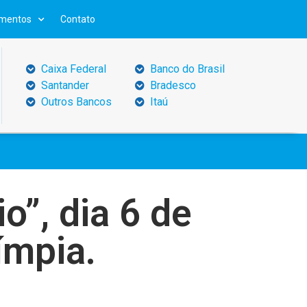
mentos
Contato
Caixa Federal
Banco do Brasil
Santander
Bradesco
Outros Bancos
Itaú
o”, dia 6 de
ímpia.