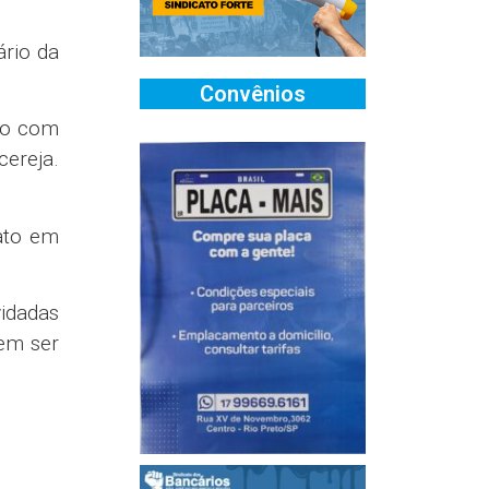
ário da
Convênios
ngo com
cereja.
cato em
vidadas
dem ser