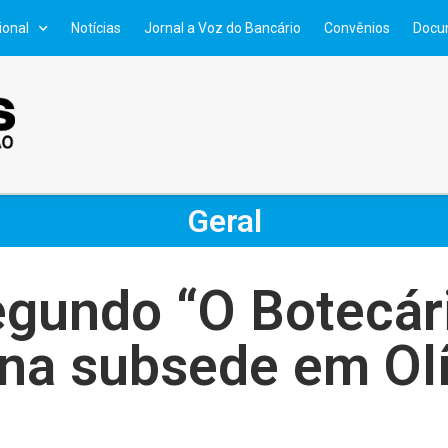
ional
Notícias
Jornal a Voz do Bancário
Convênios
Docu
Geral
gundo “O Botecári
na subsede em Ol