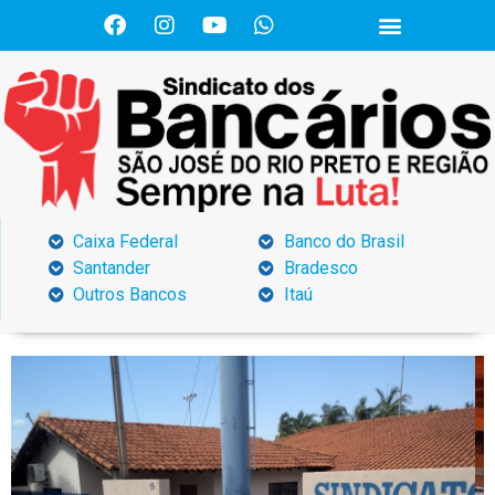
Caixa Federal
Banco do Brasil
Santander
Bradesco
Outros Bancos
Itaú