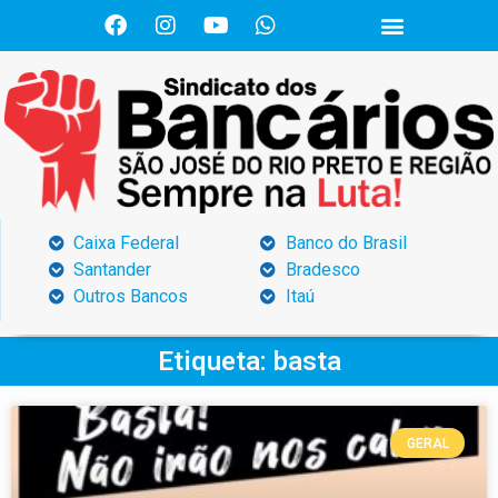
Caixa Federal
Banco do Brasil
Santander
Bradesco
Outros Bancos
Itaú
Etiqueta: basta
GERAL