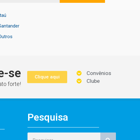
Itaú
Santander
Outros
e-se
Convênios
Clique aqui
Clube
to forte!
Pesquisa