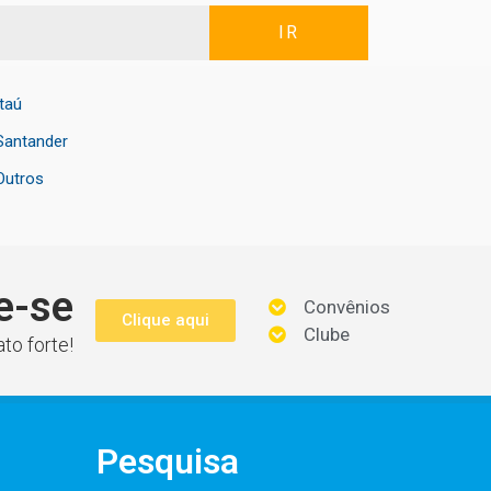
IR
Itaú
Santander
Outros
e-se
Convênios
Clique aqui
Clube
to forte!
Pesquisa