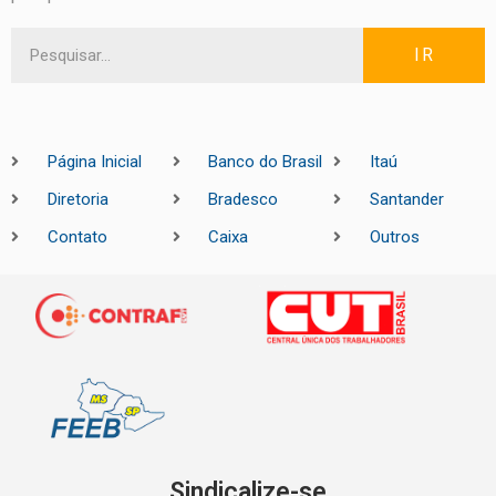
IR
Página Inicial
Banco do Brasil
Itaú
Diretoria
Bradesco
Santander
Contato
Caixa
Outros
Sindicalize-se