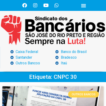
Caixa Federal
Banco do Brasil
Santander
Bradesco
Outros Bancos
Itaú
Etiqueta: CNPC 30
OUTROS BANCOS