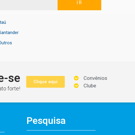
IR
Itaú
Santander
Outros
e-se
Convênios
Clique aqui
Clube
to forte!
Pesquisa