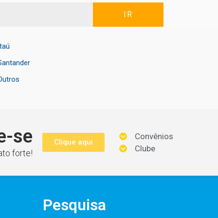
IR
Itaú
Santander
Outros
e-se
Convênios
Clique aqui
Clube
to forte!
Pesquisa