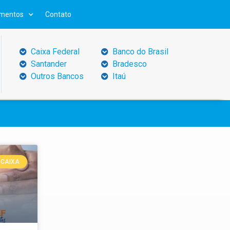
mentos
Contato
Caixa Federal
Banco do Brasil
Santander
Bradesco
Outros Bancos
Itaú
CAIXA