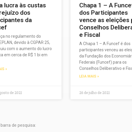
a lucra às custas
Chapa 1 – A Funce
rejuízo dos
dos Participantes
icipantes da
vence as eleições 
cef
Conselhos Deliber
e Fiscal
ça no regulamento do
PLAN, devido à CGPAR 25,
A Chapa 1 – A Funcef é dos
buiu com o aumento do lucro
participantes venceu as ele
xa em cerca de R$ 1 bi em
da Fundação dos Economiár
Federais (Funcef) para os
Conselhos Deliberativo e Fis
AIS »
LEIA MAIS »
gosto de 2021
26 de julho de 2021
barra de pesquisa: