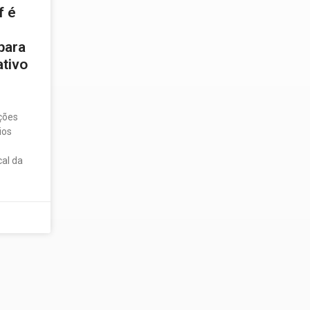
f é
para
ativo
ições
ios
cal da