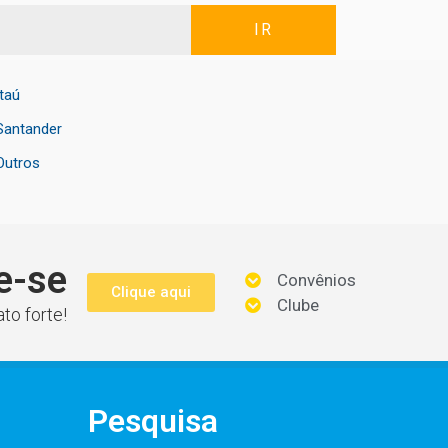
IR
Itaú
Santander
Outros
e-se
Convênios
Clique aqui
Clube
to forte!
Pesquisa