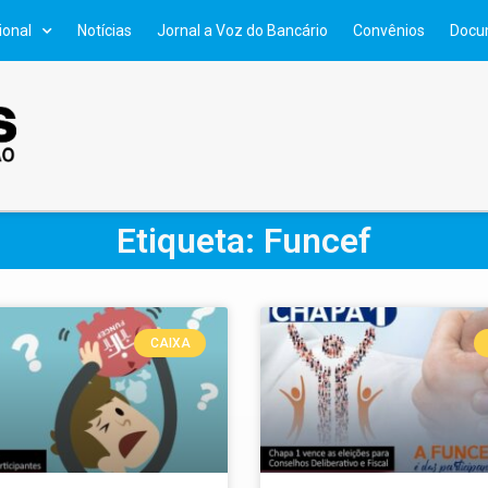
ional
Notícias
Jornal a Voz do Bancário
Convênios
Docu
Etiqueta: Funcef
CAIXA