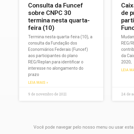
Consulta da Funcef
Caix
sobre CNPC 30
de p
termina nesta quarta-
part
feira (10)
Fun
Termina nesta quarta-feira (10), a
Mudan
consulta da Fundação dos
REG/RE
Economiários Federais (Funcef)
contri
aos participantes do plano
da Cai
REG/Replan para identificar o
2020,
interesse no alongamento do
LEIA M
prazo
LEIA MAIS »
9 de novembro de 2021
24 de a
Você pode navegar pelo nosso menu ou usar esta 