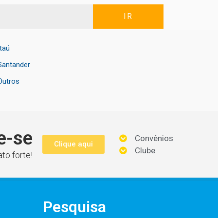
IR
Itaú
Santander
Outros
e-se
Convênios
Clique aqui
Clube
to forte!
Pesquisa