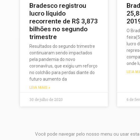
Bradesco registrou
Brad
lucro líquido
25,8
recorrente de R$ 3,873
2019
bilhões no segundo
O Brad
trimestre
feira(
lucro 
Resultados do segundo trimestre
repres
continuaram sendo impactados
compar
pela pandemia do novo
onde l
coronavírus, que exigiu um reforço
LEIA M
no colchão para perdas diante do
futuro aumento da
LEIA MAIS »
30 de julho de 2020
6 de fe
Você pode navegar pelo nosso menu ou usar esta 