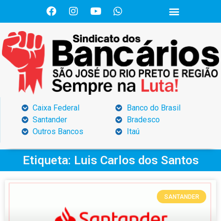
Caixa Federal
Banco do Brasil
Santander
Bradesco
Outros Bancos
Itaú
Etiqueta: Luis Carlos dos Santos
SANTANDER