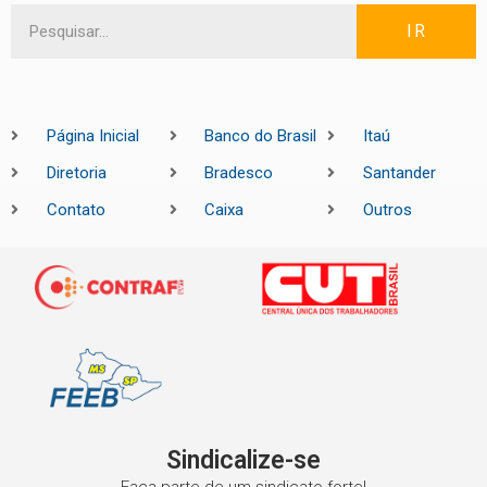
IR
Página Inicial
Banco do Brasil
Itaú
Diretoria
Bradesco
Santander
Contato
Caixa
Outros
Sindicalize-se
Faça parte de um sindicato forte!