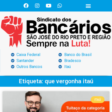
Caixa Federal
Banco do Brasil
Santander
Bradesco
Outros Bancos
Itaú
Etiqueta: que vergonha itaú
ITAÚ