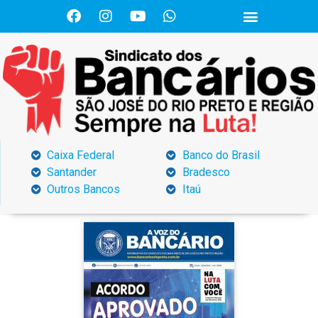
Caixa Federal
Banco do Brasil
Santander
Bradesco
Outros Bancos
Itaú