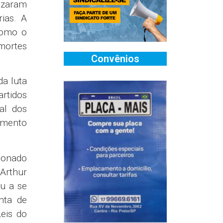
izaram
ias. A
como o
 mortes
Convênios
da luta
rtidos
nal dos
omento
ionado
 Arthur
ou a se
enta de
eis do