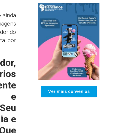
e ainda
nagens
edor do
ta por
dor,
rios
ente
Ver mais convênios
e e
Seu
ia e
 Que