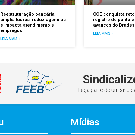
Reestruturação bancária
COE conquista reto
amplia lucros, reduz agências
registro de ponto e
e impacta atendimento e
avanços do Brades
empregos
LEIA MAIS »
LEIA MAIS »
Sindicaliz
Faça parte de um sindica
u
Mídias