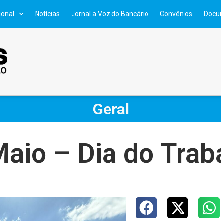
ional
Notícias
Jornal a Voz do Bancário
Convênios
Docu
Geral
Maio – Dia do Trab