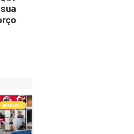
 sua
orço
BRADESCO