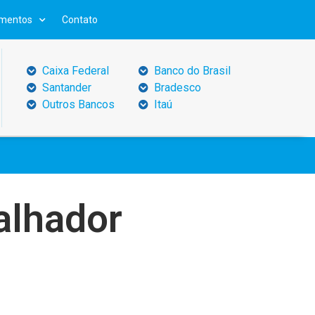
mentos
Contato
Caixa Federal
Banco do Brasil
Santander
Bradesco
Outros Bancos
Itaú
alhador