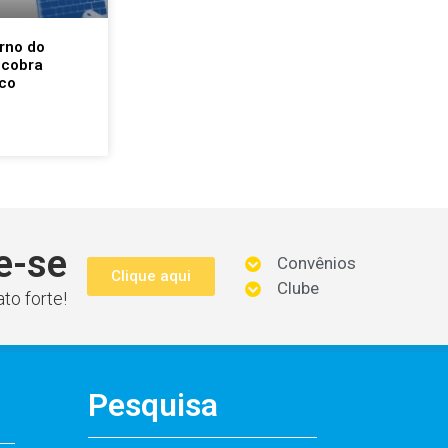
rno do
 cobra
co
e-se
Convênios
Clique aqui
Clube
to forte!
Pesquisa