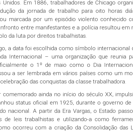
s Unidos. Em 1886, trabalhadores de Chicago organ
edução da jornada de trabalho para oito horas diár
bou marcada por um episódio violento conhecido 
ronto entre manifestantes e a polícia resultou em
o da luta por direitos trabalhistas.
 a data foi escolhida como símbolo internacional 
da Internacional – uma organização que reunia pa
u oficialmente o 1º de maio como o Dia Internacio
passou a ser lembrada em vários países como um m
celebração das conquistas da classe trabalhadora.
r comemorado ainda no início do século XX, impuls
nhou status oficial em 1925, durante o governo de
do nacional. A partir da Era Vargas, o Estado pass
s de leis trabalhistas e utilizando-a como ferram
omo ocorreu com a criação da Consolidação das L