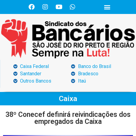
Caixa Federal
Banco do Brasil
Santander
Bradesco
Outros Bancos
Itaú
Caixa
38º Conecef definirá reivindicações dos
empregados da Caixa