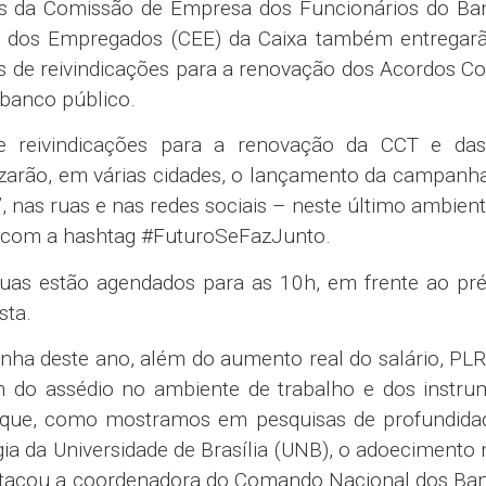
es da Comissão de Empresa dos Funcionários do Ba
a dos Empregados (CEE) da Caixa também entregarã
s de reivindicações para a renovação dos Acordos Co
 banco público.
 reivindicações para a renovação da CCT e da
alizarão, em várias cidades, o lançamento da campanh
”, nas ruas e nas redes sociais – neste último ambient
, com a hashtag #FuturoSeFazJunto.
ruas estão agendados para as 10h, em frente ao pr
sta.
nha deste ano, além do aumento real do salário, PL
im do assédio no ambiente de trabalho e dos instr
 que, como mostramos em pesquisas de profundida
a da Universidade de Brasília (UNB), o adoecimento
destacou a coordenadora do Comando Nacional dos Ba