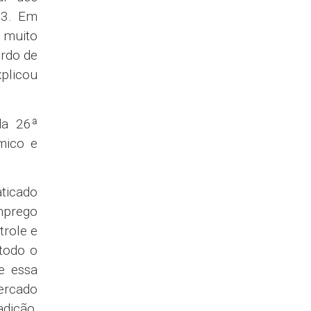
23. Em
a muito
urdo de
plicou
da 26ª
mico e
ticado
mprego
trole e
 todo o
e essa
ercado
dição,