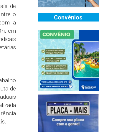
aís, de
ntre o
Convênios
 com a
10h, em
ndicais
etárias
abalho
nuta de
taduais
alizada
rência
ís.