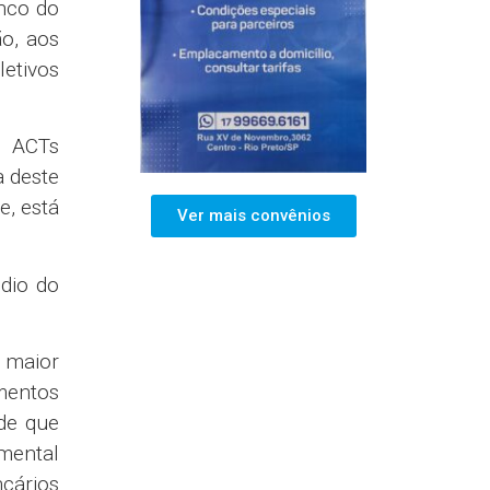
nco do
o, aos
letivos
s ACTs
a deste
e, está
Ver mais convênios
édio do
R maior
umentos
de que
 mental
ncários