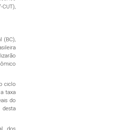
-CUT),
 (BC),
sileira
lizarão
onômico
 ciclo
a taxa
ais do
 desta
al dos