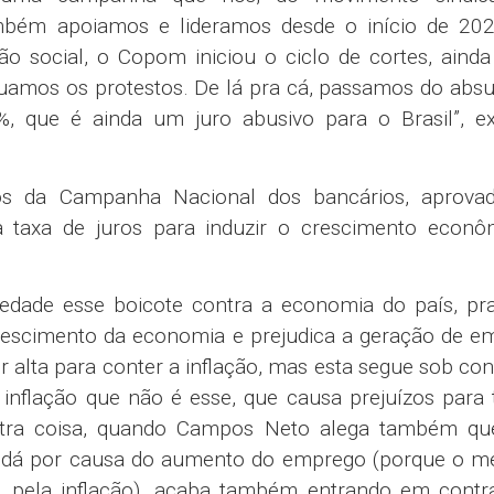
ambém apoiamos e lideramos desde o início de 20
o social, o Copom iniciou o ciclo de cortes, aind
nuamos os protestos. De lá pra cá, passamos do abs
, que é ainda um juro abusivo para o Brasil”, ex
os da Campanha Nacional dos bancários, aprova
a taxa de juros para induzir o crescimento econô
dade esse boicote contra a economia do país, pra
crescimento da economia e prejudica a geração de e
r alta para conter a inflação, mas esta segue sob con
inflação que não é esse, que causa prejuízos para
Outra coisa, quando Campos Neto alega também qu
e dá por causa do aumento do emprego (porque o m
 pela inflação), acaba também entrando em contra