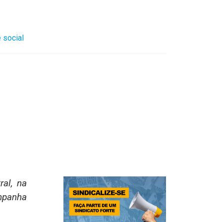
 social
ral, na
mpanha