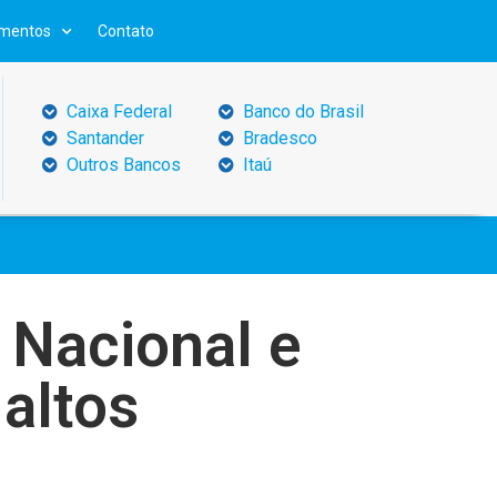
mentos
Contato
Caixa Federal
Banco do Brasil
Santander
Bradesco
Outros Bancos
Itaú
Nacional e
 altos