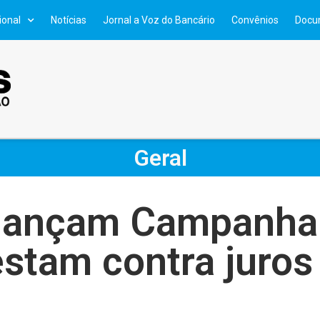
ional
Notícias
Jornal a Voz do Bancário
Convênios
Docu
Geral
 lançam Campanha 
stam contra juros