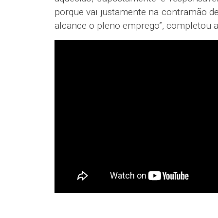
porque vai justamente na contramão de
alcance o pleno emprego”, completou a 