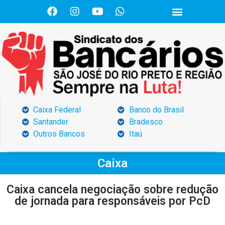
Caixa Federal
Banco do Brasil
Santander
Bradesco
Outros Bancos
Itaú
Caixa
Caixa cancela negociação sobre redução
de jornada para responsáveis por PcD