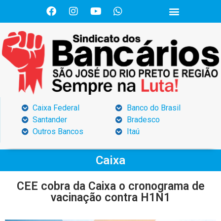
Caixa Federal
Banco do Brasil
Santander
Bradesco
Outros Bancos
Itaú
Caixa
CEE cobra da Caixa o cronograma de
vacinação contra H1N1