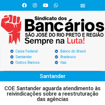
Caixa Federal
Banco do Brasil
Santander
Bradesco
Outros Bancos
Itaú
Santander
COE Santander aguarda atendimento às
reivindicações sobre a reestruturação
das agências