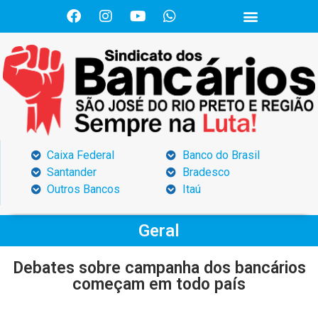
Caixa Federal
Banco do Brasil
Santander
Bradesco
Outros Bancos
Itaú
Geral
Debates sobre campanha dos bancários
começam em todo país