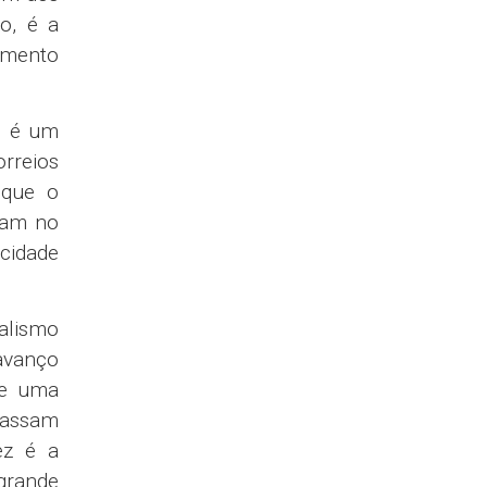
o, é a
amento
, é um
orreios
 que o
vam no
acidade
alismo
 avanço
de uma
passam
ez é a
 grande