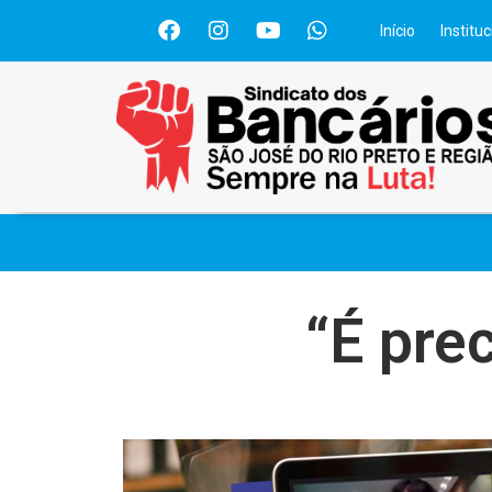
Início
Instituc
“É prec