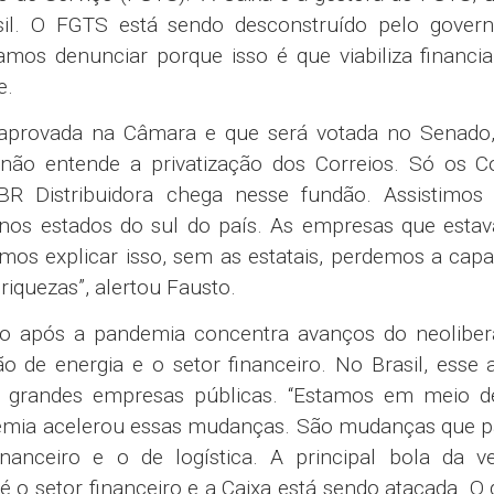
sil. O FGTS está sendo desconstruído pelo govern
amos denunciar porque isso é que viabiliza financi
e.
a aprovada na Câmara e que será votada no Senado
 não entende a privatização dos Correios. Só os C
R Distribuidora chega nesse fundão. Assistimos
nos estados do sul do país. As empresas que esta
os explicar isso, sem as estatais, perdemos a cap
 riquezas”, alertou Fausto.
o após a pandemia concentra avanços do neoliber
ção de energia e o setor financeiro. No Brasil, esse
 as grandes empresas públicas. “Estamos em meio 
demia acelerou essas mudanças. São mudanças que 
nanceiro e o de logística. A principal bola da v
 é o setor financeiro e a Caixa está sendo atacada. O