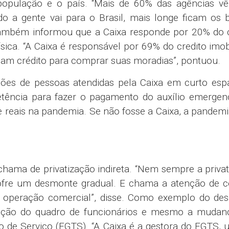
população e o país. “Mais de 60% das agências v
o a gente vai para o Brasil, mais longe ficam os 
r também informou que a Caixa responde por 20% do 
sica. “A Caixa é responsável por 69% do credito imobi
iam crédito para comprar suas moradias”, pontuou.
ões de pessoas atendidas pela Caixa em curto esp
tência para fazer o pagamento do auxílio emergenc
reais na pandemia. Se não fosse a Caixa, a pandemi
.
 chama de privatização indireta. “Nem sempre a priva
 sofre um desmonte gradual. E chama a atenção de 
a operação comercial”, disse. Como exemplo do de
edução do quadro de funcionários e mesmo a mudan
 de Serviço (FGTS). “A Caixa é a gestora do FGTS,