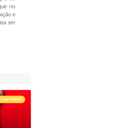
que no
uição e
isa ser
SANTANDER