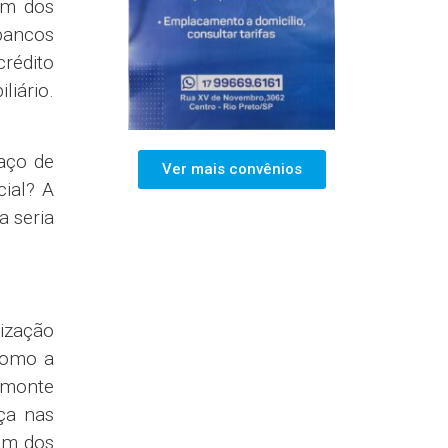
êm dos
bancos
crédito
liário.
aço de
Ver mais convênios
ial? A
a seria
tização
como a
smonte
ça nas
 um dos