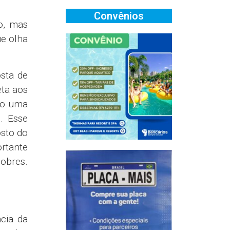
Convênios
o, mas
e olha
osta de
eta aos
odo uma
. Esse
osto do
ortante
pobres.
cia da