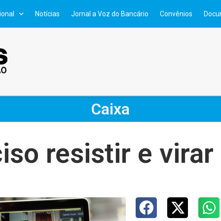
ional
Notícias
Jornal a Voz do Bancário
Convênios
Docu
Caixa
iso resistir e virar