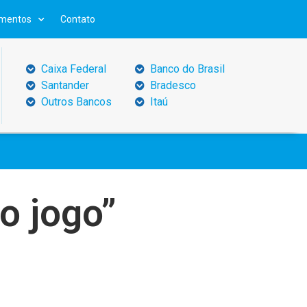
mentos
Contato
Caixa Federal
Banco do Brasil
Santander
Bradesco
Outros Bancos
Itaú
 o jogo”