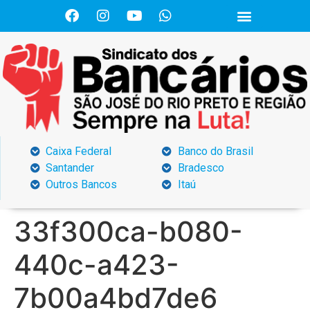
Caixa Federal
Banco do Brasil
Santander
Bradesco
Outros Bancos
Itaú
33f300ca-b080-
440c-a423-
7b00a4bd7de6