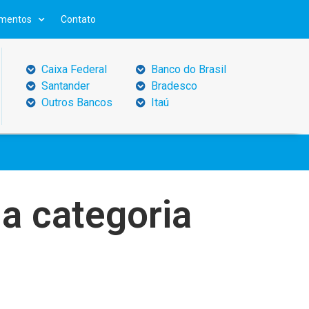
mentos
Contato
Caixa Federal
Banco do Brasil
Santander
Bradesco
Outros Bancos
Itaú
da categoria