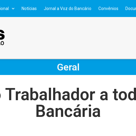
ional
Notícias
Jornal a Voz do Bancário
Convênios
Docu
Geral
o Trabalhador a to
Bancária