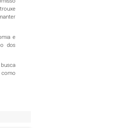
omisso
 trouxe
 manter
omia e
ão dos
a busca
do como