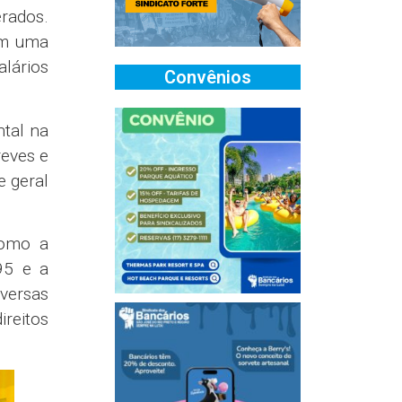
erados.
com uma
alários
Convênios
tal na
reves e
e geral
como a
95 e a
iversas
reitos