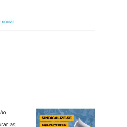
 social
lho
rar as