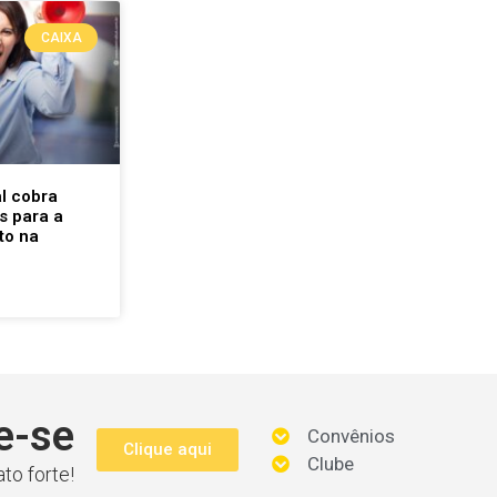
CAIXA
l cobra
s para a
to na
e-se
Convênios
Clique aqui
Clube
to forte!