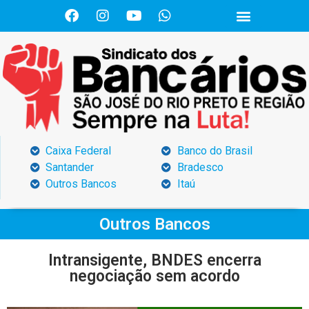
Caixa Federal
Banco do Brasil
Santander
Bradesco
Outros Bancos
Itaú
Outros Bancos
Intransigente, BNDES encerra
negociação sem acordo