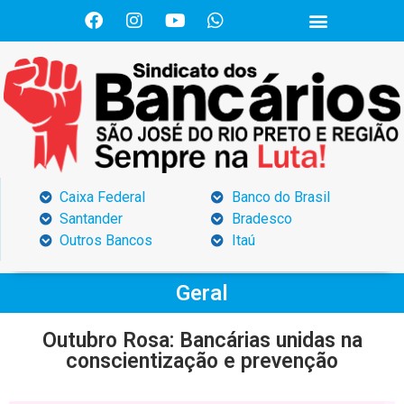
Caixa Federal
Banco do Brasil
Santander
Bradesco
Outros Bancos
Itaú
Geral
Outubro Rosa: Bancárias unidas na
conscientização e prevenção