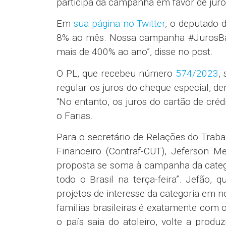
participa da campanha em favor de juro
Em
sua página no
Twitter
, o deputado d
8% ao mês. Nossa campanha #JurosBai
mais de 400% ao ano”, disse no post.
O PL, que recebeu número
574/2023
,
regular os juros do cheque especial, d
“No entanto, os juros do cartão de cré
o Farias.
Para o secretário de Relações do Tra
Financeiro (Contraf-CUT), Jeferson Me
proposta se soma à campanha da categ
todo o Brasil na terça-feira”. Jefão
projetos de interesse da categoria em 
famílias brasileiras é exatamente com o
o país saia do atoleiro, volte a produ