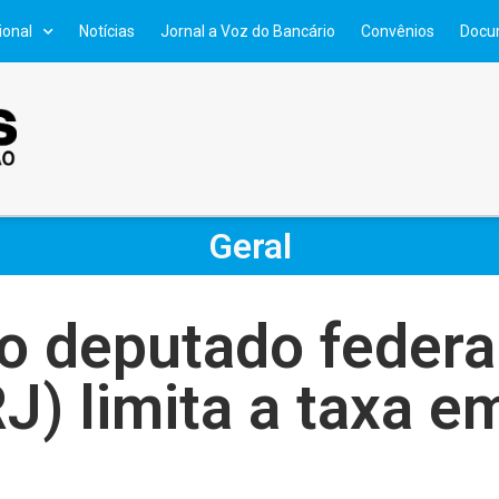
ional
Notícias
Jornal a Voz do Bancário
Convênios
Docu
Geral
o deputado federa
RJ) limita a taxa 