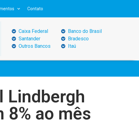
mentos
Contato
Caixa Federal
Banco do Brasil
Santander
Bradesco
Outros Bancos
Itaú
l Lindbergh
em 8% ao mês