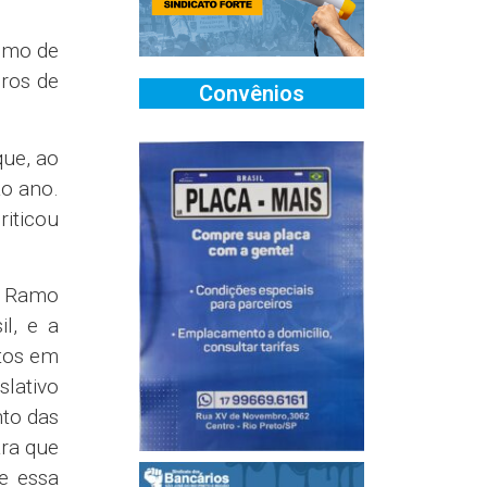
ximo de
ros de
Convênios
que, ao
ao ano.
riticou
o Ramo
il, e a
tos em
lativo
nto das
ara que
ce essa