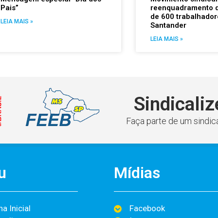
Pais”
reenquadramento 
de 600 trabalhador
LEIA MAIS »
Santander
LEIA MAIS »
Sindicaliz
Faça parte de um sindica
u
Mídias
a Inicial
Facebook