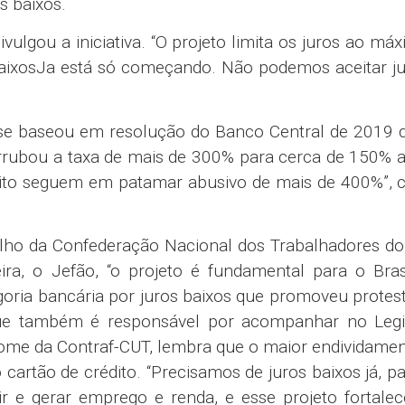
s baixos.
ivulgou a iniciativa. “O projeto limita os juros ao má
xosJa está só começando. Não podemos aceitar ju
 se baseou em resolução do Banco Central de 2019 
errubou a taxa de mais de 300% para cerca de 150% 
dito seguem em patamar abusivo de mais de 400%”, c
balho da Confederação Nacional dos Trabalhadores d
ira, o Jefão, “o projeto é fundamental para o Bras
oria bancária por juros baixos que promoveu protes
, que também é responsável por acompanhar no Legis
nome da Contraf-CUT, lembra que o maior endividame
 cartão de crédito. “Precisamos de juros baixos já, p
zir e gerar emprego e renda, e esse projeto fortale