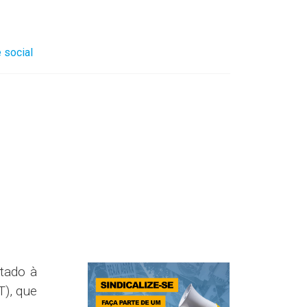
 social
ntado à
T), que