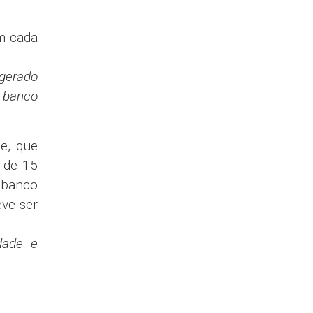
em cada
 gerado
o banco
e, que
 de 15
 banco
ve ser
idade e