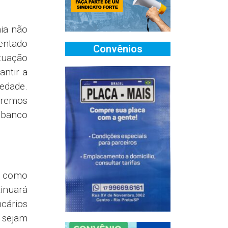
ia não
entado
Convênios
atuação
antir a
edade.
aremos
 banco
ce como
inuará
cários
 sejam