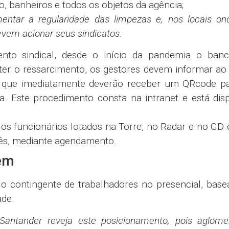
so, banheiros e todos os objetos da agência;
ntar a regularidade das limpezas e, nos locais on
evem acionar seus sindicatos.
to sindical, desde o início da pandemia o ban
a ter o ressarcimento, os gestores devem informar a
s, que imediatamente deverão receber um QRcode pa
a. Este procedimento consta na intranet e está dis
a os funcionários lotados na Torre, no Radar e no GD
anês, mediante agendamento.
em
tingente de trabalhadores no presencial, base
ade.
antander reveja este posicionamento, pois aglome