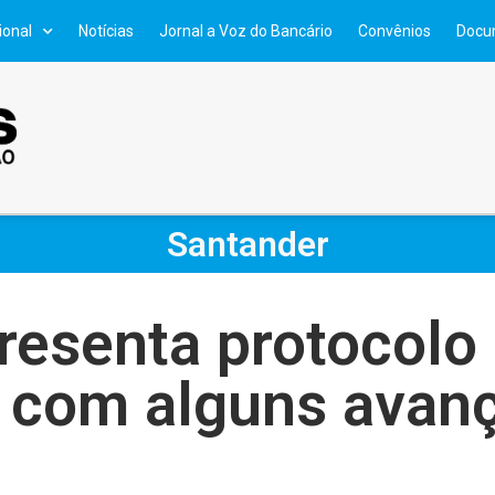
ional
Notícias
Jornal a Voz do Bancário
Convênios
Docu
Santander
resenta protocolo 
 com alguns avan