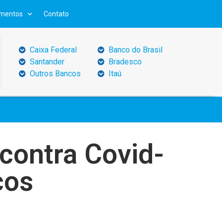
mentos
Contato
Caixa Federal
Banco do Brasil
Santander
Bradesco
Outros Bancos
Itaú
contra Covid-
ços