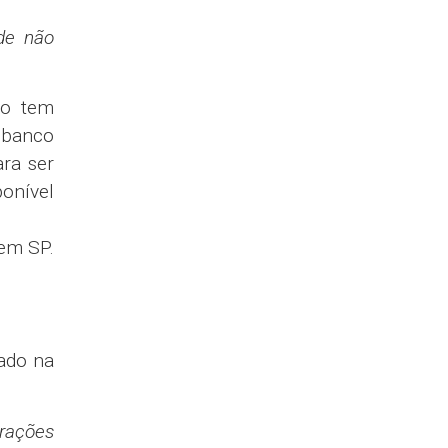
de não
co tem
o banco
ra ser
ponível
 em SP.
ado na
rações