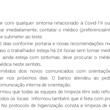
r com qualquer sintoma relacionado à Covid-19 ou 
star imediatamente, contatar o médico (preferencial
se submeter ao teste;
10 dias conforme portaria e novas recomendações m
caso o trabalhador esteja há 24 horas sem tomar me
o ainda esteja com sintomas, deve procurar o médi
édica neste sentido;
emitidos dois novos comunicados com orientaçõ
air nos próximos dias. O banco atendeu ao ped
comunicação interna de orientação;
ormou que todas as equipes de limpeza têm sido ref
todos os locais. Informou também que é feita com p
s. No protocolo de higienização consta a limpeza de