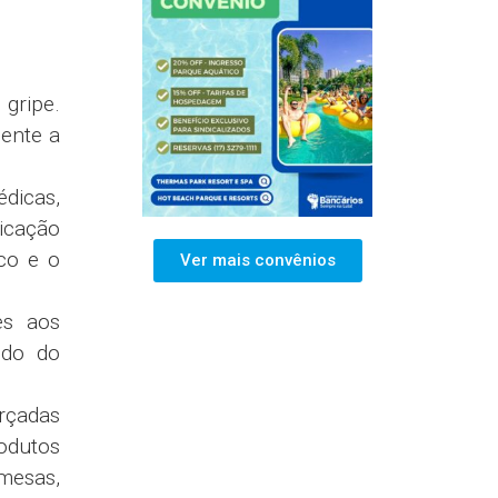
gripe.
mente a
édicas,
dicação
co e o
Ver mais convênios
es aos
ido do
orçadas
rodutos
 mesas,