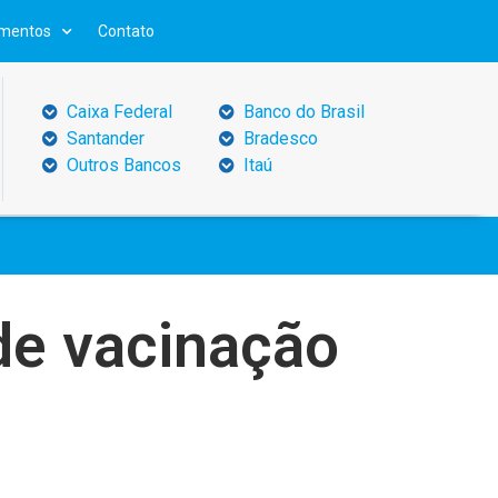
mentos
Contato
Caixa Federal
Banco do Brasil
Santander
Bradesco
Outros Bancos
Itaú
de vacinação