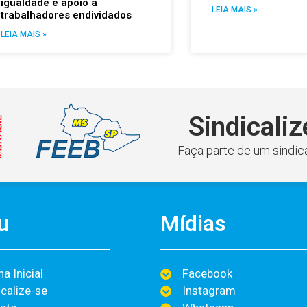
igualdade e apoio a
LEIA MAIS »
trabalhadores endividados
LEIA MAIS »
Sindicaliz
Faça parte de um sindica
u
Mídias
a Inicial
Facebook
icalize-se
Instagram