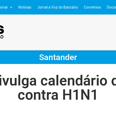
ional
Notícias
Jornal a Voz do Bancário
Convênios
Docu
Santander
ivulga calendário 
contra H1N1