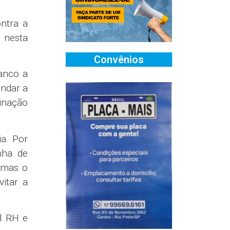
ntra a
, nesta
Convênios
banco a
endar a
inação
ia. Por
nha de
, mas o
itar a
al RH e