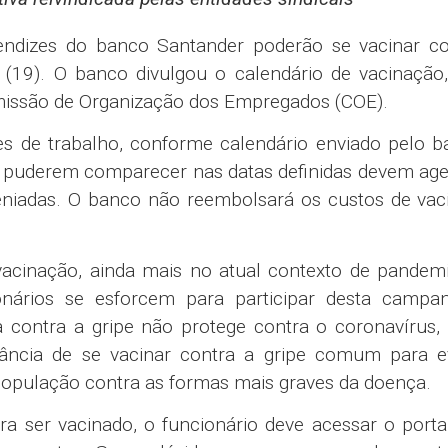
prendizes do banco Santander poderão se vacinar co
a (19). O banco divulgou o calendário de vacinação
omissão de Organização dos Empregados (COE).
es de trabalho, conforme calendário enviado pelo 
o puderem comparecer nas datas definidas devem ag
veniadas. O banco não reembolsará os custos de vac
 vacinação, ainda mais no atual contexto de pandem
onários se esforcem para participar desta campa
a contra a gripe não protege contra o coronavírus
tância de se vacinar contra a gripe comum para ev
população contra as formas mais graves da doença.
ra ser vacinado, o funcionário deve acessar o port