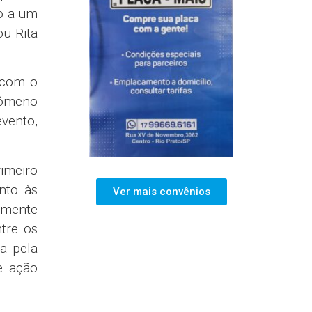
do a um
ou Rita
e com o
nômeno
evento,
rimeiro
nto às
Ver mais convênios
lmente
tre os
a pela
e ação