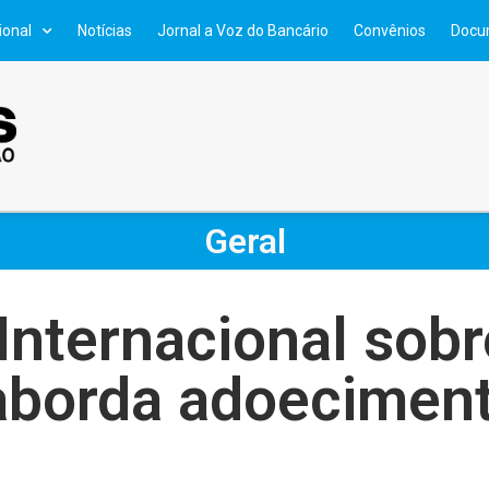
ional
Notícias
Jornal a Voz do Bancário
Convênios
Docu
Geral
Internacional sob
aborda adoecimen