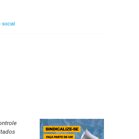
 social
ontrole
ltados