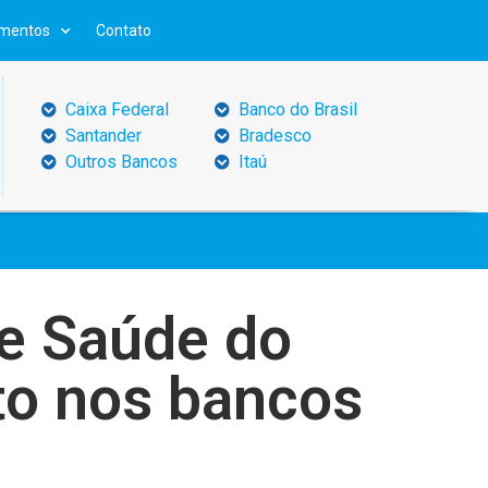
mentos
Contato
Caixa Federal
Banco do Brasil
Santander
Bradesco
Outros Bancos
Itaú
re Saúde do
to nos bancos