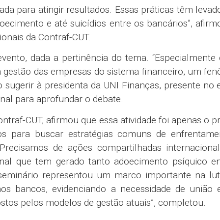
a para atingir resultados. Essas práticas têm leva
oecimento e até suicídios entre os bancários”, afirm
cionais da Contraf-CUT.
 evento, dada a pertinência do tema. “Especialment
 gestão das empresas do sistema financeiro, um fe
o sugerir à presidenta da UNI Finanças, presente no 
onal para aprofundar o debate.
ntraf-CUT, afirmou que essa atividade foi apenas o p
s para buscar estratégias comuns de enfrentame
. “Precisamos de ações compartilhadas internaciona
onal que tem gerado tanto adoecimento psíquico en
O seminário representou um marco importante na lut
nos bancos, evidenciando a necessidade de união 
ostos pelos modelos de gestão atuais”, completou.