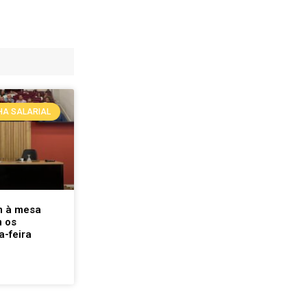
A SALARIAL
m à mesa
 os
a-feira