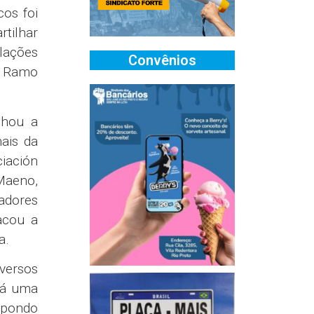
os foi
rtilhar
elações
Convênios
o Ramo
lhou a
ais da
ciación
Maeno,
adores
tacou a
a.
versos
há uma
mpondo