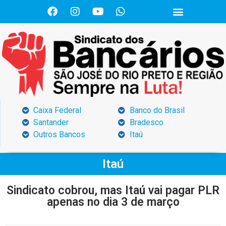
Caixa Federal
Banco do Brasil
Santander
Bradesco
Outros Bancos
Itaú
Itaú
Sindicato cobrou, mas Itaú vai pagar PLR
apenas no dia 3 de março